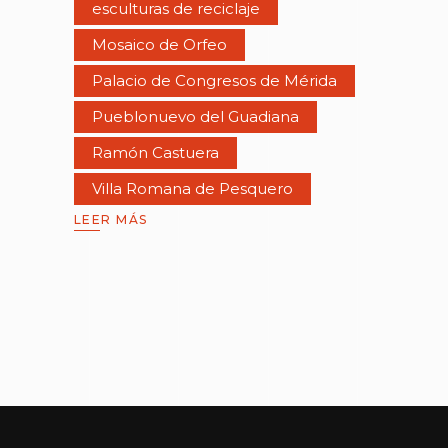
esculturas de reciclaje
Mosaico de Orfeo
Palacio de Congresos de Mérida
Pueblonuevo del Guadiana
Ramón Castuera
Villa Romana de Pesquero
LEER MÁS